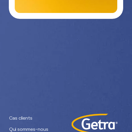
nous
26 90
Nos divisions :
Getra Adhesives
Getra Packaging
Getra
Getra Banding
Engineering
Cas clients
Qui sommes-nous