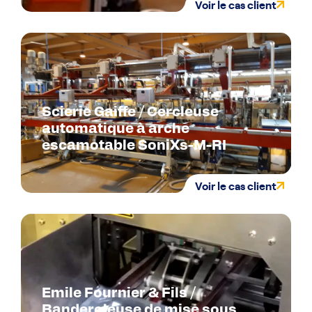
Voir le cas client
Scierie Gaiffe / Cercleuse
automatique à arche
escamotable SoniXs-M-RI
Voir le cas client
Emile Fournier & Fils /
Banderoleuse de mise sous