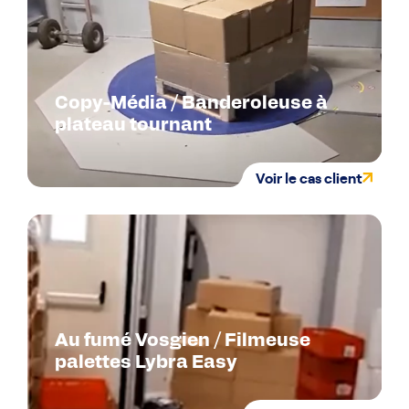
Copy-Média / Banderoleuse à
plateau tournant
Voir le cas client
Au fumé Vosgien / Filmeuse
palettes Lybra Easy