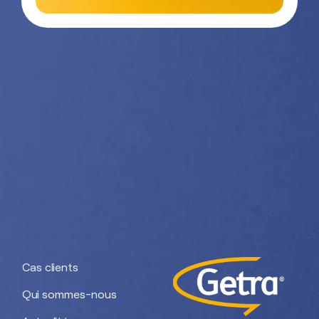
Nos divisions :
Getra Adhesives
Getra Packaging
Getra
Getra Banding
Engineering
Cas clients
Qui sommes-nous