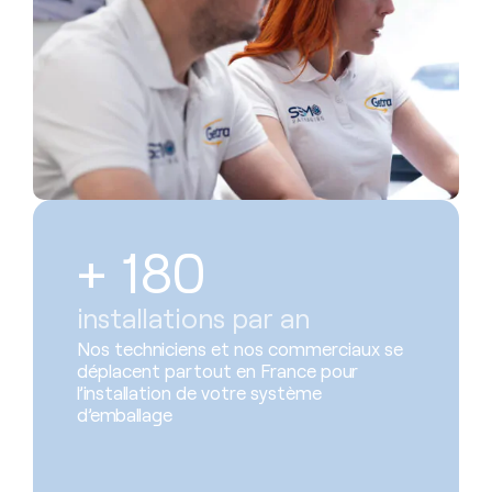
+ 
180
installations par an
Nos techniciens et nos commerciaux se
déplacent partout en France pour
l’installation de votre système
d’emballage