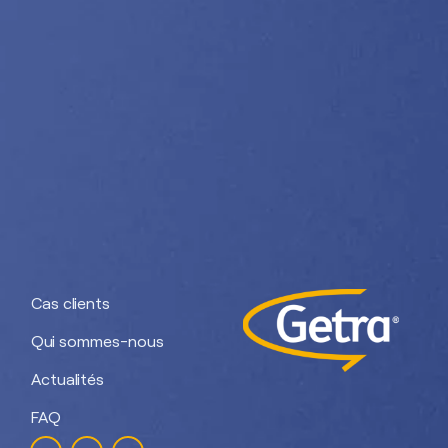
Nos divisions :
Getra Adhesives
Getra Packaging
Getra
Getra Banding
Engineering
Cas clients
Qui sommes-nous
Actualités
FAQ