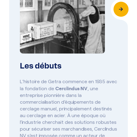
Les débuts
Créat
L’histoire de Getra commence en 1935 avec
Dans les
Cerclindus NV
croissan
la fondation de
, une
de ses ac
entreprise pionnière dans la
besoin d
commercialisation d’équipements de
identité 
cerclage manuel, principalement destinés
19
au cerclage en acier. À une époque où
qu’en
l’industrie cherchait des solutions robustes
La créat
pour sécuriser ses marchandises, Cerclindus
stratégiq
NV s’est imposée comme un acteur de