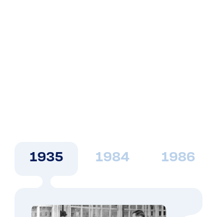
Chez Getra, chaque solution raconte une histoire.
Depuis 90 ans, nous transformons les défis
industriels en opportunités grâce à notre expertise
en solutions d’emballage.
De nos débuts avec des outils de cerclage à la
création du Groupe Getra, notre parcours est
marqué par l’innovation, la croissance internationale
et des partenariats stratégiques.
Aujourd’hui, nous sommes fiers d’être un acteur
européen de référence, présent en France, en
Belgique, en Finlande, en Angleterre et aux Pays-Bas.
1935
1984
1986