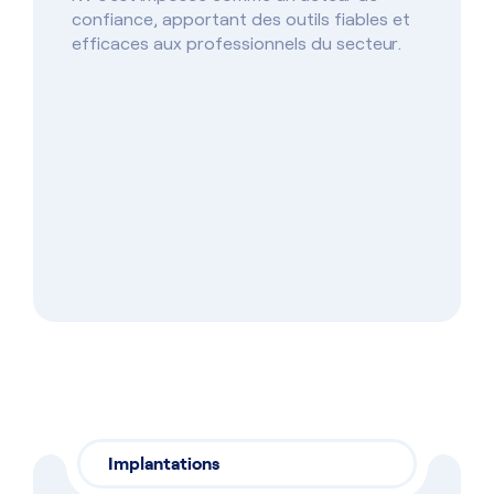
se conte
confiance, apportant des outils fiables et
équipeme
efficaces aux professionnels du secteur.
solu
des
améliorer
traçabili
Implantations