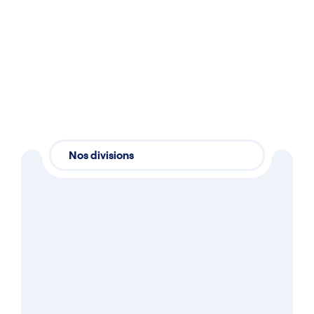
En savoir plus
Nos divisions
4 divisions distinctes,
chacune spécialisée dans
un domaine clé de
l’emballage