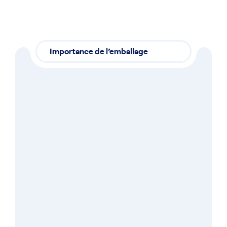
Importance de l’emballage
Image de marque,
respect
réglementaire :
les
enjeux de l’emballage
en cosmétique et
pharmaceutique