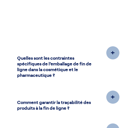
cosmétique et pharmaceutique.
+
Quelles sont les contraintes
spécifiques de l’emballage de fin de
ligne dans la cosmétique et le
pharmaceutique ?
La propreté, la conformité réglementaire
+
(BPF, GMP), la traçabilité précise et la
Comment garantir la traçabilité des
protection des produits sensibles (flacons,
produits à la fin de ligne ?
tubes, blisters) sont essentielles. Les
équipements doivent aussi être compatibles
avec les salles blanches.
Grâce à des systèmes d’étiquetage