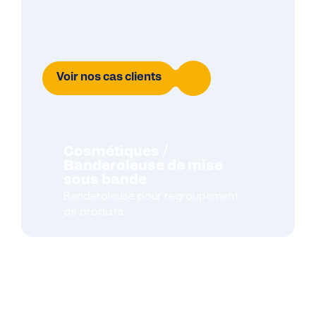
Voir nos cas clients
Cosmétiques /
Banderoleuse de mise
sous bande
Banderoleuse pour regroupement
de produits