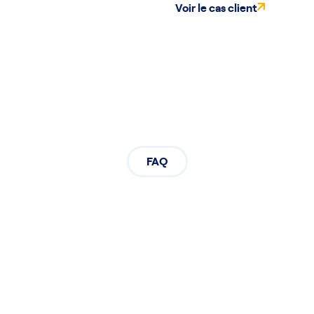
Voir le cas client
FAQ
la cosmétique et le
pharmaceutique
Cette FAQ aborde les questions clés liées à
l’emballage de fin de ligne dans les secteurs