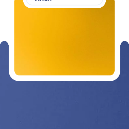
Contactez-
03 29 26
nous
26 90