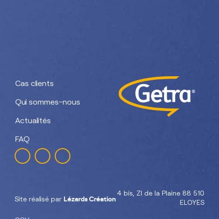
Nos divisions :
Getra Adhesives
Getra Packaging
Getra
Getra Banding
Engineering
Cas clients
Qui sommes-nous
Actualités
FAQ
4 bis, ZI de la Plaine 88 510
Lézards Création
Site réalisé par
ELOYES