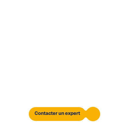
Tracez et marquez vos
produits
Imprimante jet d'encre thermique
Contacter un expert