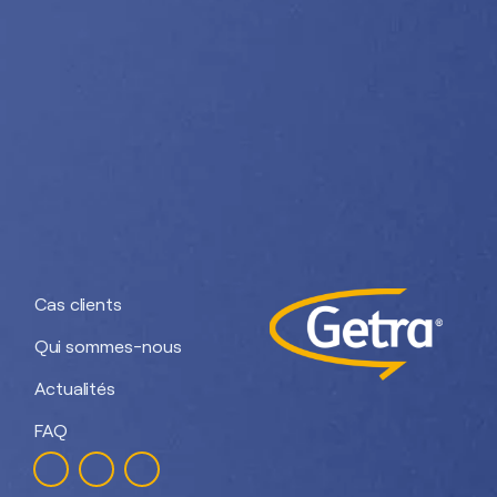
Nos divisions :
Getra Adhesives
Getra Packaging
Getra
Getra Banding
Engineering
Cas clients
Qui sommes-nous
Actualités
FAQ