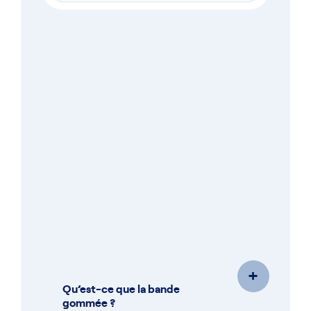
Votre guide sur
la bande gommée
Vous avez envie de découvrir les avantages
de la fermeture par bande gommée ?
Découvrez toutes les réponses sur le sujet
qui vous guideront dans le meilleur choix de
matériel et de consommable.
Contacter un expert
+
Qu’est-ce que la bande
gommée ?