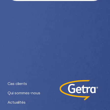
Nos divisions :
Getra Adhesives
Getra Packaging
Getra
Getra Banding
Engineering
Cas clients
Qui sommes-nous
Actualités