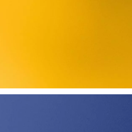
6 90
Getra Adhesives