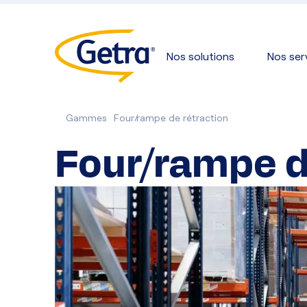
Nos solutions
Nos ser
Gammes
Four/rampe de rétraction
Four/rampe d