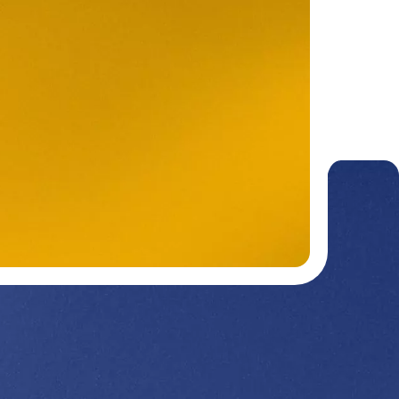
Nos divisions :
Getra Packaging