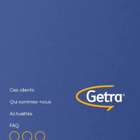
Nos divisions :
Getra Adhesives
Getra Packaging
Getra
Getra Banding
Engineering
Cas clients
Qui sommes-nous
Actualités
FAQ