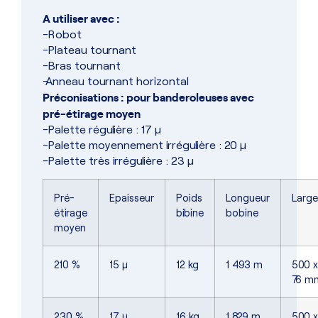
A utiliser avec :
-Robot
-Plateau tournant
-Bras tournant
-Anneau tournant horizontal
Préconisations : pour banderoleuses avec
pré-étirage moyen
-Palette régulière : 17 µ
-Palette moyennement irrégulière : 20 µ
-Palette très irrégulière : 23 µ
Pré-
Epaisseur
Poids
Longueur
Large
étirage
bibine
bobine
moyen
210 %
15 µ
12 kg
1 493 m
500 x
76 m
230 %
17 µ
16 kg
1 829 m
500 x