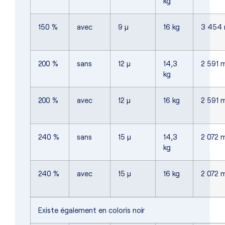
kg
150 %
avec
9 µ
16 kg
3 454
200 %
sans
12 µ
14,3
2 591 
kg
200 %
avec
12 µ
16 kg
2 591 
240 %
sans
15 µ
14,3
2 072 
kg
240 %
avec
15 µ
16 kg
2 072 
Existe également en coloris noir