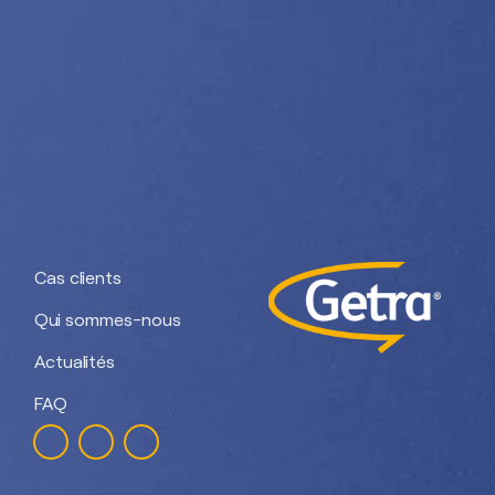
Nos divisions :
Getra Adhesives
Getra Packaging
Getra
Getra Banding
Engineering
Cas clients
Qui sommes-nous
Actualités
FAQ