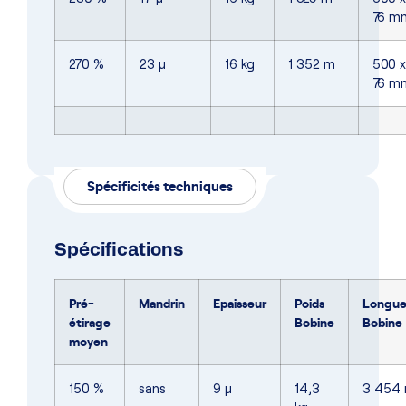
76 m
270 %
23 µ
16 kg
1 352 m
500 x
76 m
Spécificités techniques
Spécifications
Pré-
Mandrin
Epaisseur
Poids
Longue
étirage
Bobine
Bobine
moyen
150 %
sans
9 µ
14,3
3 454