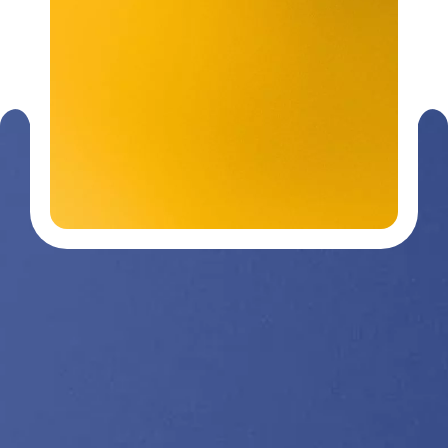
Contactez-
03 29 26
nous
26 90
Nos divisions :