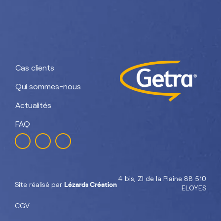
Getra Adhesives
Getra Packaging
Getra
Getra Banding
Engineering
Cas clients
Qui sommes-nous
Actualités
FAQ
4 bis, ZI de la Plaine 88 510
Lézards Création
Site réalisé par
ELOYES
CGV