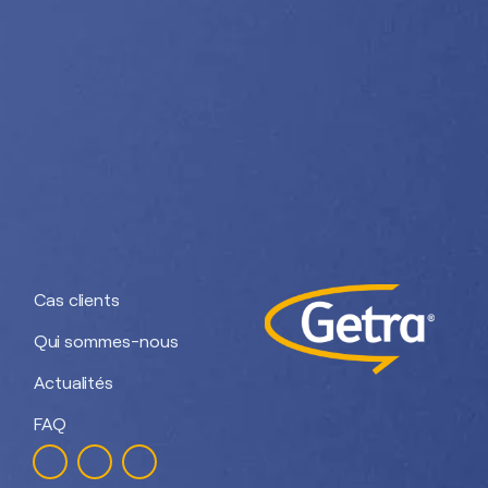
Nos divisions :
Getra Adhesives
Getra Packaging
Getra
Getra Banding
Engineering
Cas clients
Qui sommes-nous
Actualités
FAQ