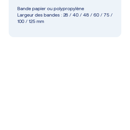
Bande papier ou polypropylène
Largeur des bandes : 28 / 40 / 48 / 60 / 75 /
100 / 125 mm
Dépannage
Service de dépannage réactif pour
assurer la continuité de vos
opérations