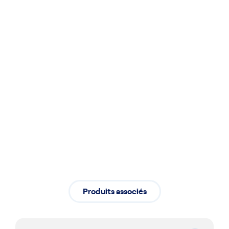
Installation
Installation professionnelle assurant
un démarrage fluide de vos activités
Produits associés