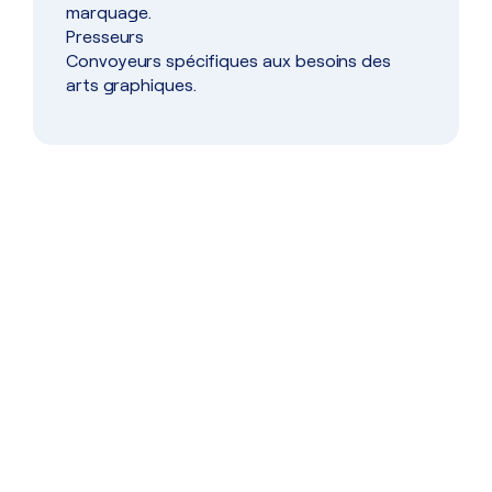
marquage.
Presseurs
Convoyeurs spécifiques aux besoins des
arts graphiques.
Dépannage
Service de dépannage réactif pour
assurer la continuité de vos
opérations