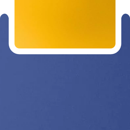
Contactez-
03 29 26
nous
26 90
Nos divisions :
Getra Adhesives
Getra Packaging
Getra