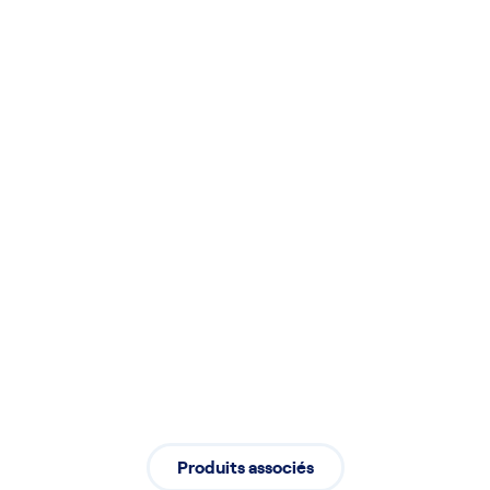
Expertise en maintenance préventive
pour une durabilité optimale de vos
équipements
Installation
Installation professionnelle assurant
un démarrage fluide de vos activités
Produits associés