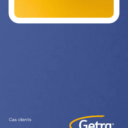
Contactez-
03 29 26
nous
26 90
Nos divisions :
Getra Adhesives
Getra Packaging
Getra
Getra Banding
Engineering
Cas clients