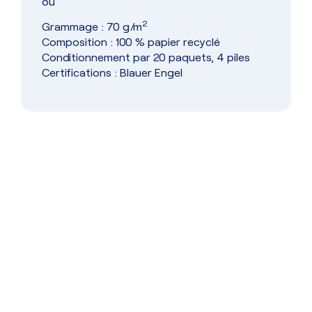
ou
2
Grammage : 70 g/m
Composition : 100 % papier recyclé
Conditionnement par 20 paquets, 4 piles
Certifications : Blauer Engel
Dépannage
Service de dépannage réactif pour
assurer la continuité de vos