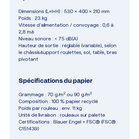
Dimensions (L×l×H) : 530 × 400 × 210 mm
Poids : 23 kg
Vitesse d’alimentation / convoyage : 0,6 à
2,8 m/s
Niveau sonore : < 75 dB(A)
Hauteur de sortie : réglable (variable), selon
le châssis/support roulettes, sol, table, bras
pivotant
Spécifications du papier
2
2
Grammage : 70 g/m
ou 90 g/m
Composition : 100 % papier recyclé
Poids par rouleau : env. 11 kg
Unité de livraison : rouleaux sur palette
Certifications : Blauer Engel + FSC® (FSC®
C151439)