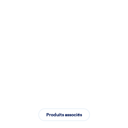
pour une durabilité optimale de vos
équipements
Installation
Installation professionnelle assurant
un démarrage fluide de vos activités
Produits associés