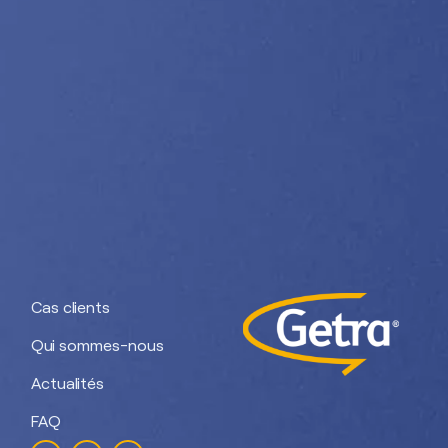
Nos divisions :
Getra Adhesives
Getra Packaging
Getra
Getra Banding
Engineering
Cas clients
Qui sommes-nous
Actualités
FAQ