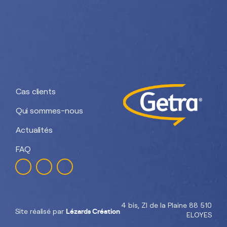
Nos divisions :
Getra Adhesives
Getra Packaging
Getra
Getra Banding
Engineering
Cas clients
Qui sommes-nous
Actualités
FAQ
4 bis, ZI de la Plaine 88 510
Lézards Création
Site réalisé par
ELOYES