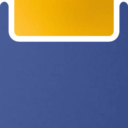
Contactez-
03 29 26
nous
26 90
Nos divisions :
Getra Adhesives
Getra Packaging
Getra
Getra Banding
Engineering