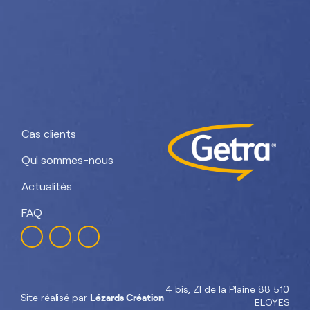
Nos divisions :
Getra Adhesives
Getra Packaging
Getra
Getra Banding
Engineering
Cas clients
Qui sommes-nous
Actualités
FAQ
4 bis, ZI de la Plaine 88 510
Lézards Création
Site réalisé par
ELOYES