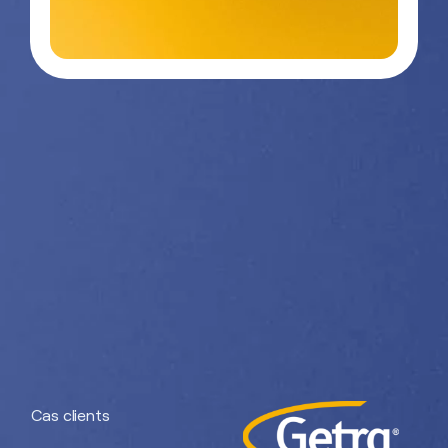
Contactez-
03 29 26
nous
26 90
Nos divisions :
Getra Adhesives
Getra Packaging
Getra
Getra Banding
Engineering
Cas clients