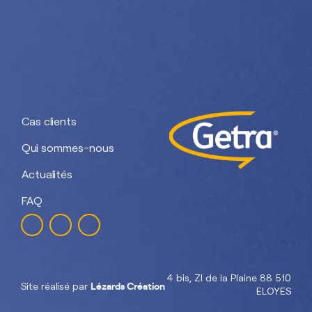
Nos divisions :
Getra Adhesives
Getra Packaging
Getra
Getra Banding
Engineering
Cas clients
Qui sommes-nous
Actualités
FAQ
4 bis, ZI de la Plaine 88 510
Lézards Création
Site réalisé par
ELOYES