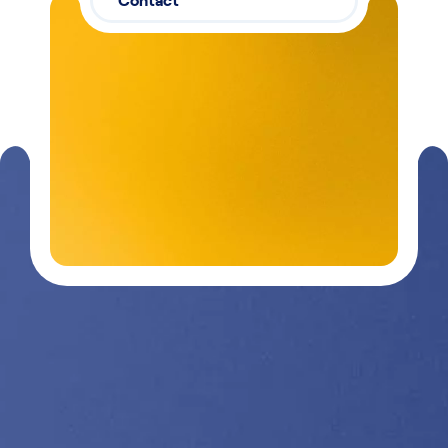
Contactez-
03 29 26
nous
26 90