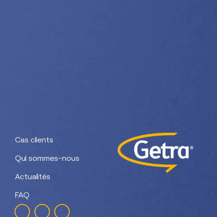
Nos divisions :
Getra Adhesives
Getra Packaging
Getra
Getra Banding
Engineering
Cas clients
Qui sommes-nous
Actualités
FAQ