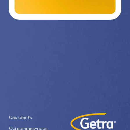
Contactez-
03 29 26
nous
26 90
Nos divisions :
Getra Adhesives
Getra Packaging
Getra
Getra Banding
Engineering
Cas clients
Qui sommes-nous