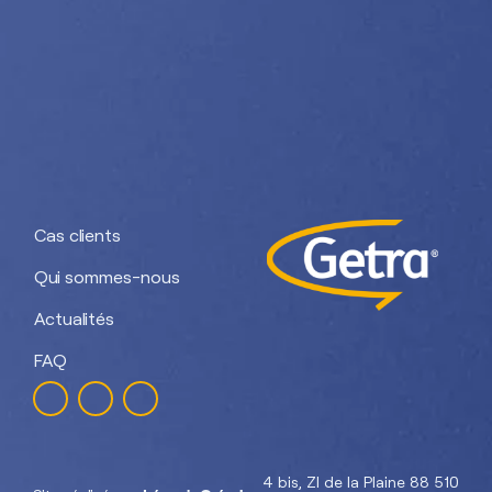
Nos divisions :
Getra Adhesives
Getra Packaging
Getra
Getra Banding
Engineering
Cas clients
Qui sommes-nous
Actualités
FAQ
4 bis, ZI de la Plaine 88 510