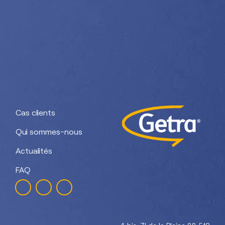
Nos divisions :
Getra Adhesives
Getra Packaging
Getra
Getra Banding
Engineering
Cas clients
Qui sommes-nous
Actualités
FAQ