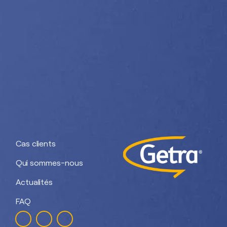
Nos divisions :
Getra Adhesives
Getra Packaging
Getra
Getra Banding
Engineering
Cas clients
Qui sommes-nous
Actualités
FAQ