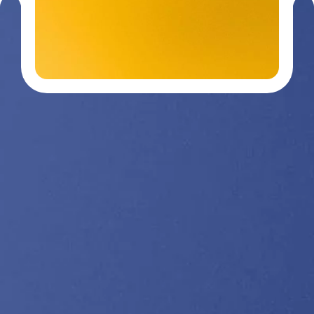
Contactez-
03 29 26
nous
26 90
Nos divisions :
Getra Adhesives
Getra Packaging
Getra
Getra Banding
Engineering