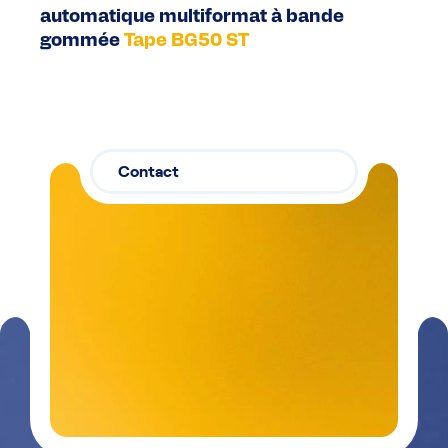
automatique multiformat à bande
gommée
Tape BG50 ST
Contact
Contactez-
03 29 26
nous
26 90