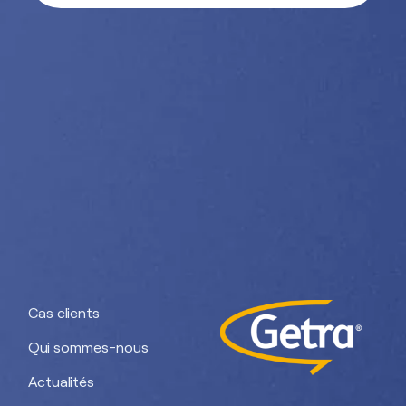
Nos divisions :
Getra Adhesives
Getra Packaging
Getra
Getra Banding
Engineering
Cas clients
Qui sommes-nous
Actualités