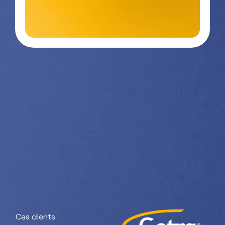
Contactez-
03 29 26
nous
26 90
Nos divisions :
Getra Adhesives
Getra Packaging
Getra
Getra Banding
Engineering
Cas clients