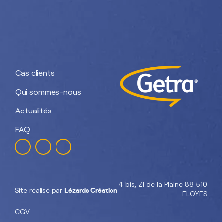
Nos divisions :
Getra Adhesives
Getra Packaging
Getra
Getra Banding
Engineering
Cas clients
Qui sommes-nous
Actualités
FAQ
4 bis, ZI de la Plaine 88 510
Lézards Création
Site réalisé par
ELOYES
CGV