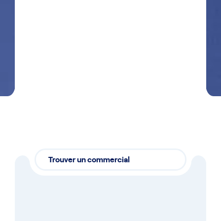
J'accepte que Getra enregistre mes données
dans le but de me recontacter en accord
avec
notre politique de confidentialité
Envoyer
Trouver un commercial
Nos commerciaux,