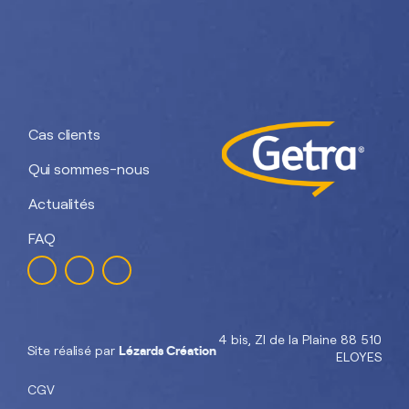
Nos divisions :
Getra Adhesives
Getra Packaging
Getra
Getra Banding
Engineering
Cas clients
Qui sommes-nous
Actualités
FAQ
4 bis, ZI de la Plaine 88 510
Lézards Création
Site réalisé par
ELOYES
CGV