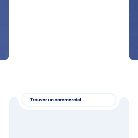
J'accepte que Getra enregistre mes données
dans le but de me recontacter en accord
avec
notre politique de confidentialité
Envoyer
Trouver un commercial
Nos commerciaux,