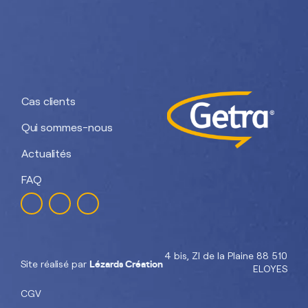
Nos divisions :
Getra Adhesives
Getra Packaging
Getra
Getra Banding
Engineering
Cas clients
Qui sommes-nous
Actualités
FAQ
4 bis, ZI de la Plaine 88 510
Lézards Création
Site réalisé par
ELOYES
CGV