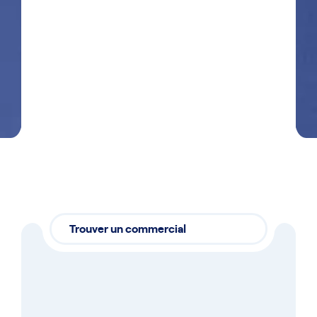
J'accepte que Getra enregistre mes données
dans le but de me recontacter en accord
avec
notre politique de confidentialité
Envoyer
Trouver un commercial
Nos commerciaux,